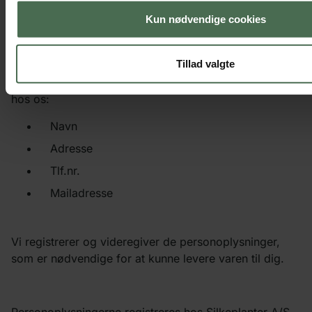
Kun nødvendige cookies
PERSONDATAPOLITIK:
Tillad valgte
Vi har brug for følgende oplysninger, når du handler
hos os:
Navn
Adresse
Tlf.nr.
Mailadresse
Vi registrerer og videregiver de personoplysninger,
som er nødvendige for at kunne levere varen til dig.
Personoplysningerne registreres hos Silkeplanter A/S