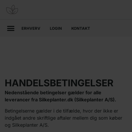
ERHVERV
LOGIN
KONTAKT
KUNSTIGE TRÆER
KUNSTIGE PLANTER
KUNSTIGE HÆNGEPLANTER
KUNSTIGE GRENE
KUNSTIGE PLANTEVÆGGE
HANDELSBETINGELSER
Nedenstående betingelser gælder for alle
leverancer fra Silkeplanter.dk (Silkeplanter A/S).
Betingelserne gælder i de tilfælde, hvor der ikke er
indgået andre skriftlige aftaler mellem dig som køber
og Silkeplanter A/S.