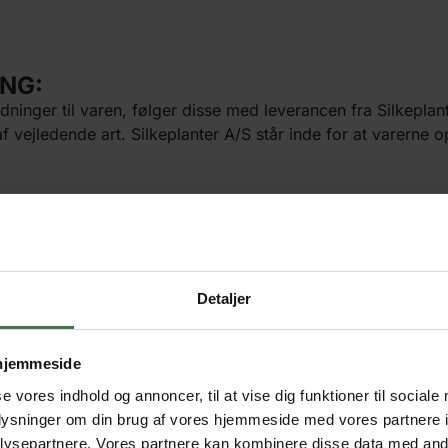
NG:
ninger til varen, følger disse med leverancen fra Silkeplan
 af vejledende art. Silkeplanter A/S står inde for at varerne
veringsmuligheder, afhængig af leveringens størrelse og væ
or under 99 DKK. Ved varer over 20 kg finder vi den billig
Detaljer
ng eller til en pakkeshop. Vi sørger for at forsendelsen af 
ræer, planter og pakker. Ligeså kan du afhente din pakke p
 hjemmeside
t på 1-5 dage. Varer, som skal bestilles hjem, har til gengæ
se vores indhold og annoncer, til at vise dig funktioner til sociale
dog forbehold for en lidt forlænget leveringstid.
oplysninger om din brug af vores hjemmeside med vores partnere i
ysepartnere. Vores partnere kan kombinere disse data med andr