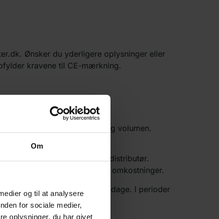
ter.dk. Ønsker du yderligere oplysninger eller
 opfylder kravene til CE-mærkning.
gt. Fragten beregnes efter kg og volumen.
ste metode for dig.
Om
varer sker med den billigste distributør.
å vores lager i Hedensted uden omkostninger.
ld en leveringstid på op til 10 dage. I perioder
 medier og til at analysere
nden for sociale medier,
e oplysninger, du har givet