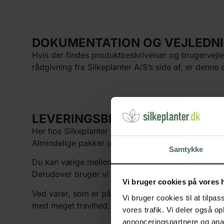
DOKUMENTATION OG VEJLEDNI
Hvis der findes produktbeskrivelser og brugervejled
rådgivning fra Silkeplanter A/S’s side af, er denne
LEVERINGSBETINGELSER:
Her hos Silkeplanter A/S afsender vi med flere le
Almindelige pakker under 20 kg sendes som regel f
Samtykke
Du kan vælge mellem hjemmelevering, erhvervsleveri
Derudover bruger vi evt. vognmand til de større t
Vi bruger cookies på vores
Ved varer, som er på lager, er leveringstiden normal
Vi bruger cookies til at tilpas
med meget travlhed, som fx under udsalg, tager vi 
vores trafik. Vi deler også 
annonceringspartnere og anal