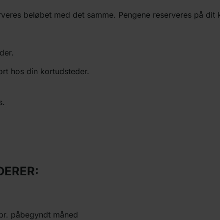
erveres beløbet med det samme. Pengene reserveres på dit kor
der.
rt hos din kortudsteder.
s.
DERER:
5% pr. påbegyndt måned